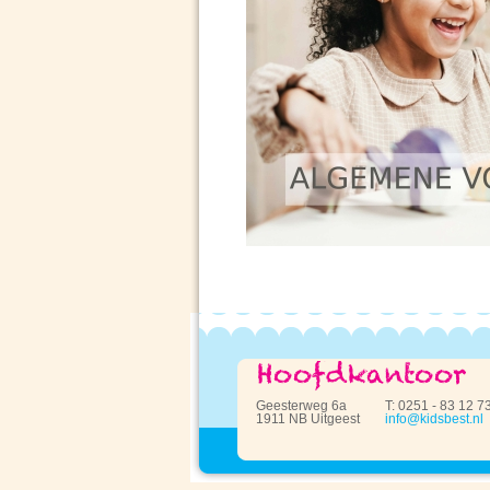
Geesterweg 6a
T: 0251 - 83 12 7
1911 NB Uitgeest
info@kidsbest.nl