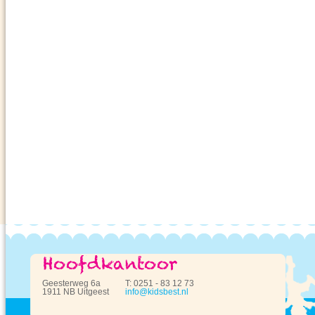
Geesterweg 6a
T: 0251 - 83 12 73
1911 NB Uitgeest
info@kidsbest.nl