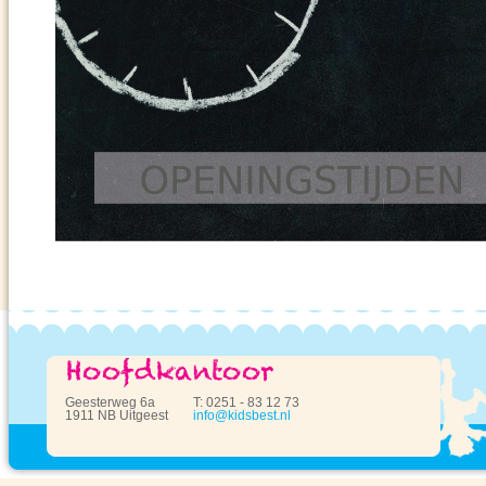
Geesterweg 6a
T: 0251 - 83 12 73
1911 NB Uitgeest
info@kidsbest.nl